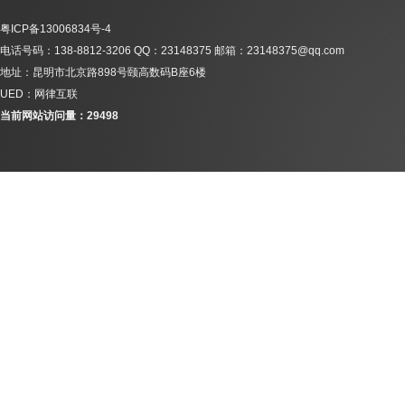
粤ICP备13006834号-4
电话号码：138-8812-3206 QQ：23148375 邮箱：23148375@qq.com
地址：昆明市北京路898号颐高数码B座6楼
UED：网律互联
当前网站访问量：29498