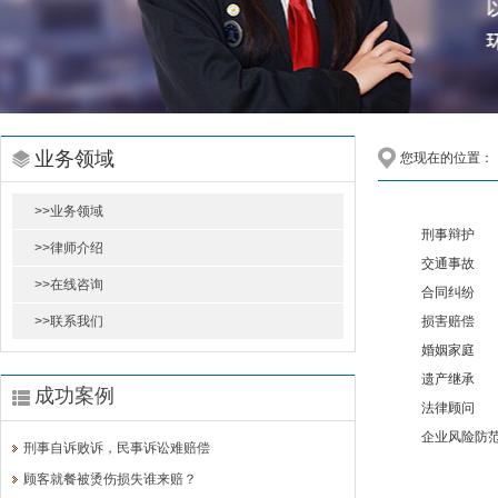
业务领域
您现在的位置：
>>业务领域
刑事辩护
>>律师介绍
交通事故
>>在线咨询
合同纠纷
>>联系我们
损害赔偿
婚姻家庭
遗产继承
成功案例
法律顾问
企业风险防
刑事自诉败诉，民事诉讼难赔偿
顾客就餐被烫伤损失谁来赔？