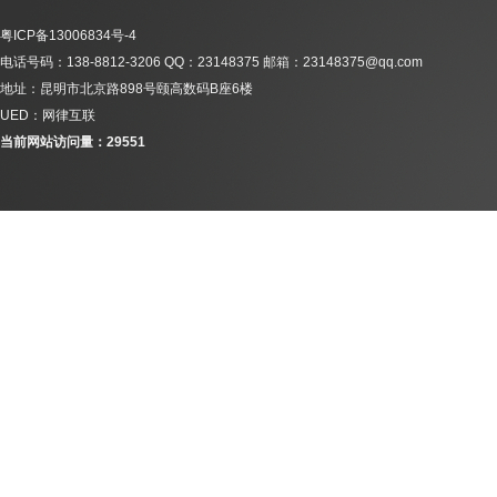
粤ICP备13006834号-4
电话号码：138-8812-3206 QQ：23148375 邮箱：23148375@qq.com
地址：昆明市北京路898号颐高数码B座6楼
UED：网律互联
当前网站访问量：29551