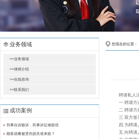
业务领域
您现在的位置：
>>业务领域
>>律师介绍
>>在线咨询
>>联系我们
聘请私人法
一.聘请方进
成功案例
二.聘请方就
三.双方签署
四.为聘请人
刑事自诉败诉，民事诉讼难赔偿
五.向聘请人
顾客就餐被烫伤损失谁来赔？