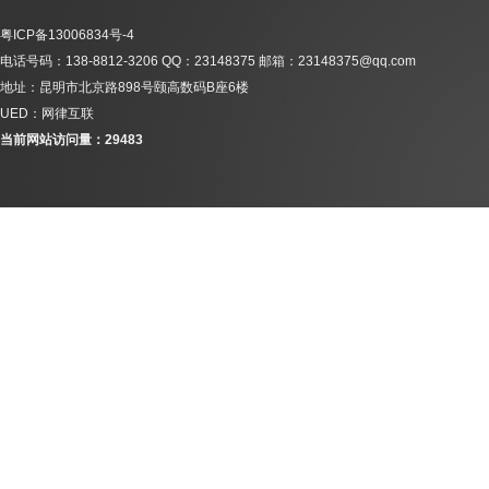
粤ICP备13006834号-4
电话号码：138-8812-3206 QQ：23148375 邮箱：23148375@qq.com
地址：昆明市北京路898号颐高数码B座6楼
UED：网律互联
当前网站访问量：29483